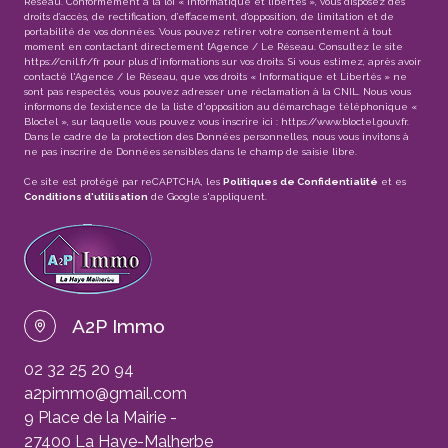
Réseau. Conformément à la loi « informatique et libertés », vous disposez des
droits d’accès, de rectification, d’effacement, d’opposition, de limitation et de
portabilité de vos données. Vous pouvez retirer votre consentement à tout
moment en contactant directement l’Agence / Le Réseau. Consultez le site
https://cnil.fr/fr
pour plus d’informations sur vos droits. Si vous estimez, après avoir
contacté l'Agence / le Réseau, que vos droits « Informatique et Libertés » ne
sont pas respectés, vous pouvez adresser une réclamation à la CNIL. Nous vous
informons de l’existence de la liste d'opposition au démarchage téléphonique «
Bloctel », sur laquelle vous pouvez vous inscrire ici :
https://www.bloctel.gouv.fr
.
Dans le cadre de la protection des Données personnelles, nous vous invitons à
ne pas inscrire de Données sensibles dans le champ de saisie libre.
Ce site est protégé par reCAPTCHA, les
Politiques de Confidentialité
et es
Conditions d'utilisation
de Google s'appliquent.
A2P Immo
02 32 25 20 94
a2pimmo@gmail.com
9 Place de la Mairie -
27400 La Haye-Malherbe