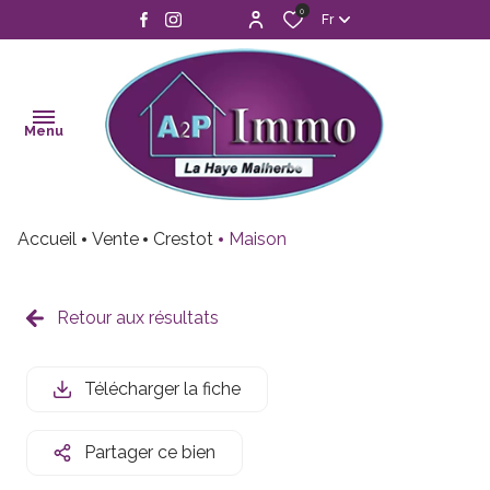
0
Fr
Menu
Accueil
Vente
Crestot
Maison
accueil
ventes
Retour aux résultats
estimation
Télécharger la fiche
alerte
mail
Partager ce bien
contact