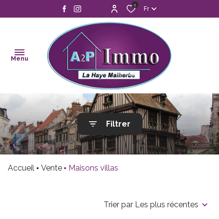
0
Fr
Menu
accueil
Filtrer
ventes
estimation
Accueil
Vente
Maisons villas
alerte
mail
Trier par Les plus récentes
contact