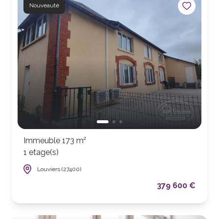
Nouveauté
Immeuble 173 m²
1 etage(s)
Louviers (27400)
379 600 €